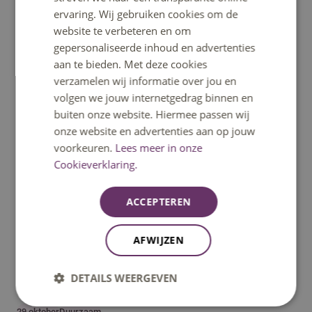
12 november
Talentgericht
ervaring. Wij gebruiken cookies om de
Veel geluid, overal mensen die je aanspreken en allerlei
website te verbeteren en om
activiteiten waar je aan mee kunt doen. Een open dag is
gepersonaliseerde inhoud en advertenties
niet voor iedereen een fijne kennismaking met een studie,
aan te bieden. Met deze cookies
zeker niet als je neurodivers bent. Daarom organiseerde
verzamelen wij informatie over jou en
Fontys Engineering op 2 november een prikkelarme
volgen we jouw internetgedrag binnen en
voorlichting voor studenten in spe.
buiten onze website. Hiermee passen wij
onze website en advertenties aan op jouw
voorkeuren.
Lees meer in onze
Cookieverklaring.
ACCEPTEREN
AFWIJZEN
Kleine peuk, groot probleem: Campagne tegen
DETAILS WEERGEVEN
sigarettenpeuken op de grond
29 oktober
Duurzaam