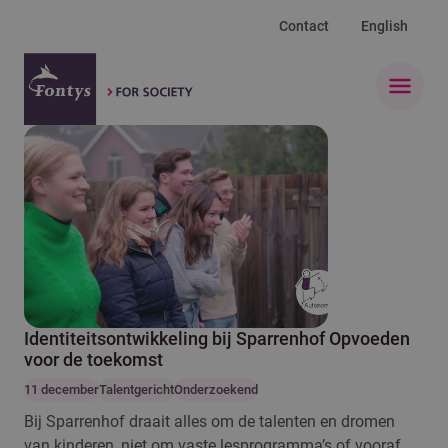
Contact
English
Open 
Identiteitsontwikkeling bij Sparrenhof Opvoeden
voor de toekomst
11 december
Talentgericht
Onderzoekend
Bij Sparrenhof draait alles om de talenten en dromen
van kinderen, niet om vaste lesprogramma’s of vooraf