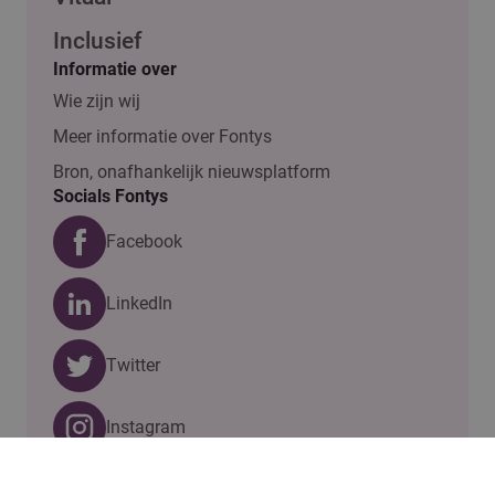
Inclusief
Informatie over
Wie zijn wij
Meer informatie over Fontys
Bron, onafhankelijk nieuwsplatform
Socials Fontys
Facebook
LinkedIn
Twitter
Instagram
Vragen of ideeën?