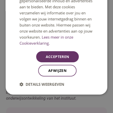
integreren van het praktijkleren, de manier van
gepersonaliseerde inhoud en advertenties
beoordelen en de samenwerking met het werkveld. We
aan te bieden. Met deze cookies
ontwikkelen daarin voortdurend door. Ik heb er alle
verzamelen wij informatie over jou en
vertrouwen in dat we daar de komende jaren samen een
volgen we jouw internetgedrag binnen en
modus in vinden.’
buiten onze website. Hiermee passen wij
onze website en advertenties aan op jouw
Feedback studenten
voorkeuren.
Lees meer in onze
Cookieverklaring.
Onderwijsontwikkeling is volgens de twee een kwestie
van samen pionieren. Aafke: ‘Onze opleiding is heel
hecht en wij kunnen als studenten alles zeggen tegen
ACCEPTEREN
docenten. Je merkt dat onze feedback écht wordt
meegenomen. Ik merk dat er nu, in het tweede jaar, al
AFWIJZEN
veel meer duidelijkheid in het onderwijs zit.’
DETAILS WEERGEVEN
Madelon Pijnenburg
, links op de foto, is adjunct-directeur
bij Fontys Paramedisch en ook nauw betrokken bij de
onderwijsontwikkeling van het instituut.