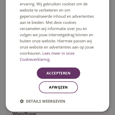
specifiek vraagstuk en deel of lees je over interessante
ervaring. Wij gebruiken cookies om de
trainingen, artikelen of workshops.
website te verbeteren en om
Kortom: een plek voor en door leidinggevenden. Want
gepersonaliseerde inhoud en advertenties
samen kom je verder en leer je meer dan alleen.
aan te bieden. Met deze cookies
Sluit je dus aan bij deze Teams Community en wordt
verzamelen wij informatie over jou en
onderdeel van deze groeiende community!
volgen we jouw internetgedrag binnen en
buiten onze website. Hiermee passen wij
Meer info
onze website en advertenties aan op jouw
voorkeuren.
Lees meer in onze
Jessica van Brakel - Zhou
Cookieverklaring.
hrlearningdevelopment@fontys.nl
ACCEPTEREN
Kosten: N.v.t.
Georganiseerd door: Fontys HR & Organisatie
AFWIJZEN
Talentgericht
DETAILS WEERGEVEN
Onderzoekend
Wendbaar